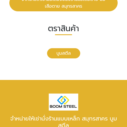
เสือตาย สมุทรสาคร
ตราสินค้า
บูมสตีล
จำหน่ายให้เช่านั่งร้านแบบเหล็ก สมุทรสาคร บูม
สตีล