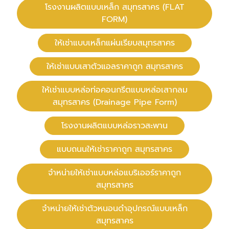
โรงงานผลิตแบบเหล็ก สมุทรสาคร (FLAT
FORM)
ให้เช่าแบบเหล็กแผ่นเรียบสมุทรสาคร
ให้เช่าแบบเสาตัวแอลราคาถูก สมุทรสาคร
ให้เช่าแบบหล่อท่อคอนกรีตแบบหล่อเสากลม
สมุทรสาคร (Drainage Pipe Form)
โรงงานผลิตแบบหล่อราวสะพาน
แบบถนนให้เช่าราคาถูก สมุทรสาคร
จำหน่ายให้เช่าแบบหล่อแบริเออร์ราคาถูก
สมุทรสาคร
จำหน่ายให้เช่าตัวหนอนดำอุปกรณ์แบบเหล็ก
สมุทรสาคร