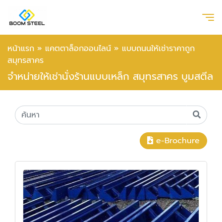
หน้าแรก
»
แคตตาล็อกออนไลน์
»
แบบถนนให้เช่าราคาถูก
สมุทรสาคร
จำหน่ายให้เช่านั่งร้านแบบเหล็ก สมุทรสาคร บูมสตีล
e-Brochure