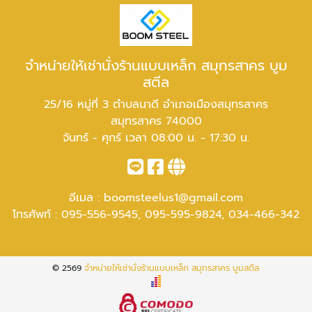
จำหน่ายให้เช่านั่งร้านแบบเหล็ก สมุทรสาคร บูม
สตีล
25/16 หมู่ที่ 3 ตำบลนาดี อำเภอเมืองสมุทรสาคร
สมุทรสาคร 74000
จันทร์ - ศุกร์ เวลา 08:00 น. - 17:30 น.
อีเมล :
boomsteelus1@gmail.com
โทรศัพท์ :
095-556-9545
,
095-595-9824
,
034-466-342
© 2569
จำหน่ายให้เช่านั่งร้านแบบเหล็ก สมุทรสาคร บูมสตีล