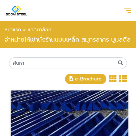
หน้าแรก
»
แคตตาล็อก
จำหน่ายให้เช่านั่งร้านแบบเหล็ก สมุทรสาคร บูมสตีล
e-Brochure