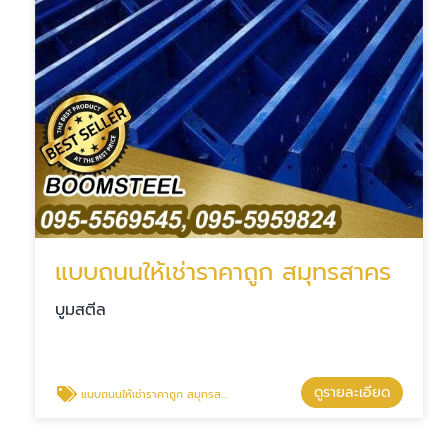
แบบถนนให้เช่าราคาถูก สมุทรสาคร
บูมสตีล
ดูรายละเอียด
แบบถนนให้เช่าราคาถูก สมุทรสาคร