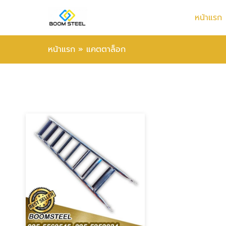
หน้าแรก
หน้าแรก
»
แคตตาล็อก