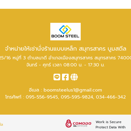
จำหน่ายให้เช่านั่งร้านแบบเหล็ก สมุทรสาคร บูมสตีล
25/16 หมู่ที่ 3 ตำบลนาดี อำเภอเมืองสมุทรสาคร สมุทรสาคร 7400
จันทร์ - ศุกร์ เวลา 08:00 น. - 17:30 น.
อีเมล :
boomsteelus1@gmail.com
โทรศัพท์ :
095-556-9545
,
095-595-9824
,
034-466-342
Work is Secure
ีล
Protect Data With