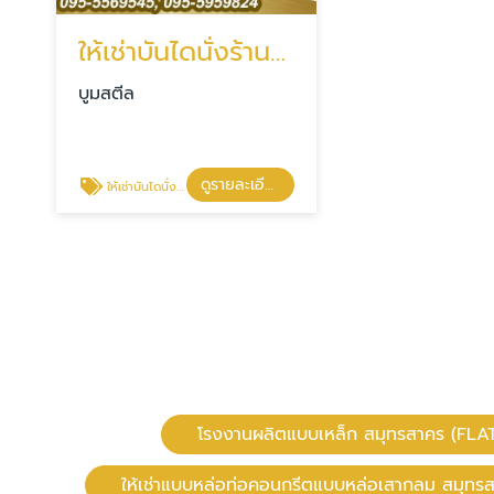
ให้เช่าบันไดนั่งร้านราคาถูก พระราม2
บูมสตีล
ดูรายละเอียด
ให้เช่าบันไดนั่งร้านราคาถูก พระราม2
โรงงานผลิตแบบเหล็ก สมุทรสาคร (FL
ให้เช่าแบบหล่อท่อคอนกรีตแบบหล่อเสากลม สมุทร