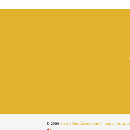
© 2569
จำหน่ายให้เช่านั่งร้านแบบเหล็ก สมุทรสาคร บูมสต