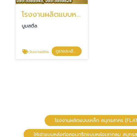
โรงงานผลิตแบบหล่อราวสะพาน
บูมสตีล
ดูรายละเอียด
โรงงานผลิตแบบหล่อราวสะพาน
โรงงานผลิตแบบเหล็ก สมุทรสาคร (FL
ให้เช่าแบบหล่อท่อคอนกรีตแบบหล่อเสากลม สมุทร