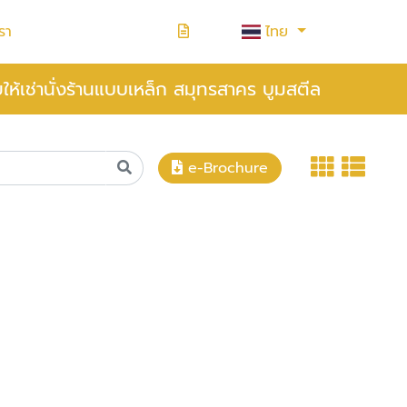
รา
ไทย
ให้เช่านั่งร้านแบบเหล็ก สมุทรสาคร บูมสตีล
e-Brochure