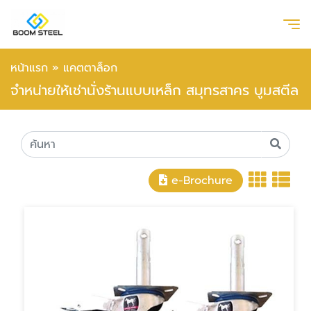
หน้าแรก
»
แคตตาล็อก
จำหน่ายให้เช่านั่งร้านแบบเหล็ก สมุทรสาคร บูมสตีล
e-Brochure