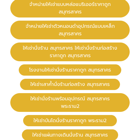
จำหน่ายให้เช่าแบบหล่อแบริเออร์ราคาถูก
สมุทรสาคร
จำหน่ายให้เช่าตัวหนอนดำอุปกรณ์แบบเหล็ก
สมุทรสาคร
ให้เช่านั่งร้าน สมุทรสาคร ให้เช่านั่งร้านก่อสร้าง
ราคาถูก สมุทรสาคร
โรงงานให้เช่านั่งร้านราคาถูก สมุทรสาคร
ให้เช่าเสาค้ำนั่งร้านก่อสร้าง สมุทรสาคร
ให้เช่านั่งร้านพร้อมอุปกรณ์ สมุทรสาคร
พระราม2
ให้เช่าบันไดนั่งร้านราคาถูก พระราม2
ให้เช่าแผ่นทางเดินนั่งร้าน สมุทรสาคร