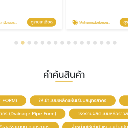
ดูรายละเอียด
ดู
อลราคาถูก สมุทรสาคร
ให้เช่าแบบหล่อท่อคอนกรีตแบบหล่อเสากลม สมุทรสาคร (Drainage Pipe Form)
คำค้นสินค้า
AT FORM)
ให้เช่าแบบเหล็กแผ่นเรียบสมุทรสาคร
สาคร (Drainage Pipe Form)
โรงงานผลิตแบบหล่อราว
ริเออร์ราคาถูก สมุทรสาคร
จำหน่ายให้เช่าตัวหนอนดำอุป