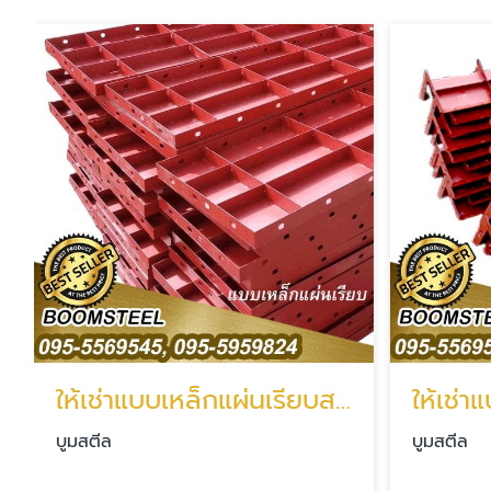
ให้เช่าแบบเหล็กแผ่นเรียบสมุทรสาคร
บูมสตีล
บูมสตีล