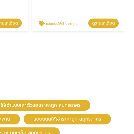
รายละเอียด
ดูรายละเอียด
แบบถนนให้เช่าราคาถูก สมุทรสาคร
ให้เช่าแบบเสาตัวแอลราคาถูก สมุทรสาคร
สะพาน
แบบถนนให้เช่าราคาถูก สมุทรสาคร
กรณ์แบบเหล็ก สมุทรสาคร