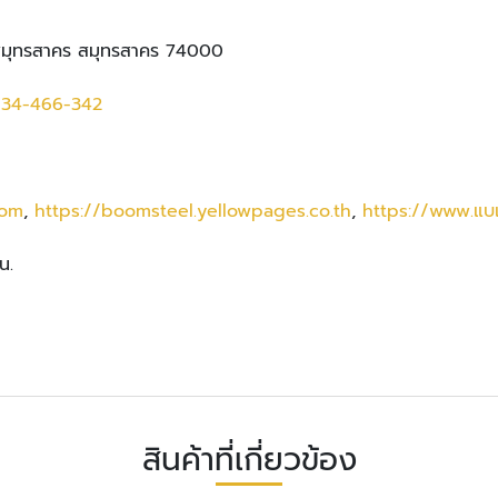
องสมุทรสาคร สมุทรสาคร 74000
34-466-342
com
,
https://boomsteel.yellowpages.co.th
,
https://www.แบ
น.
สินค้าที่เกี่ยวข้อง