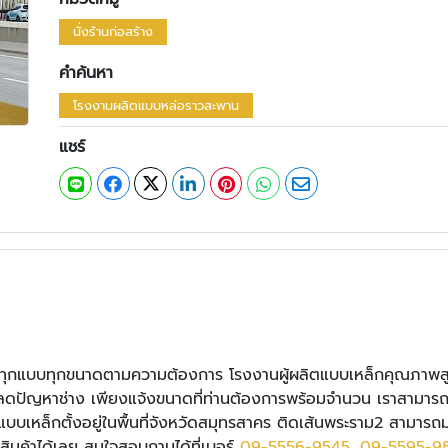
นั่งร้านก่อสร้าง
คำค้นหา
โรงงานผลิตแบบหล่อราวสะพาน
แชร์
ทุกแบบทุกขนาดตามความต้องการ โรงงานผู้ผลิตแบบเหล็กคุณภาพสู
ดปัญหาช่าง เพียงแจ้งขนาดที่ท่านต้องการพร้อมจำนวน เราสามารถผ
บบเหล็กตั้งอยู่ในพื้นที่จังหวัดสมุทรสาคร ติดเส้นพระราม2 สามารถม
ินค้าได้เลย สนใจสอบถามได้ที่เบอร์
09-5556-9545
,
09-5595-9