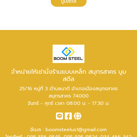
บูมสตีล
จำหน่ายให้เช่านั่งร้านแบบเหล็ก สมุทรสาคร บูม
สตีล
25/16 หมู่ที่ 3 ตำบลนาดี อำเภอเมืองสมุทรสาคร
สมุทรสาคร 74000
จันทร์ - ศุกร์ เวลา 08:00 น. - 17:30 น.
อีเมล :
boomsteelus1@gmail.com