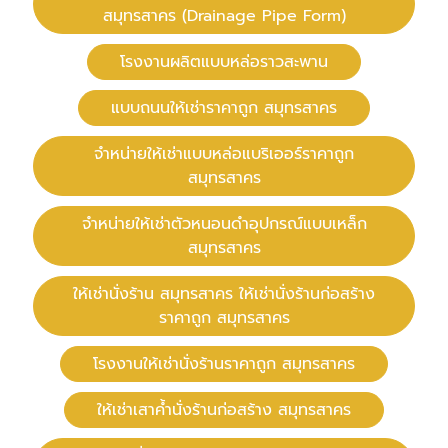
สมุทรสาคร (Drainage Pipe Form)
โรงงานผลิตแบบหล่อราวสะพาน
แบบถนนให้เช่าราคาถูก สมุทรสาคร
จำหน่ายให้เช่าแบบหล่อแบริเออร์ราคาถูก
สมุทรสาคร
จำหน่ายให้เช่าตัวหนอนดำอุปกรณ์แบบเหล็ก
สมุทรสาคร
ให้เช่านั่งร้าน สมุทรสาคร ให้เช่านั่งร้านก่อสร้าง
ราคาถูก สมุทรสาคร
โรงงานให้เช่านั่งร้านราคาถูก สมุทรสาคร
ให้เช่าเสาค้ำนั่งร้านก่อสร้าง สมุทรสาคร