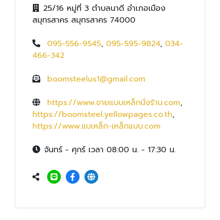
25/16 หมู่ที่ 3 ตำบลนาดี อำเภอเมือง
สมุทรสาคร สมุทรสาคร 74000
095-556-9545
,
095-595-9824
,
034-
466-342
boomsteelus1@gmail.com
https://www.ขายแบบเหล็กนั่งร้าน.com
,
https://boomsteel.yellowpages.co.th
,
https://www.แบเหล็ก-เหล็กแบบ.com
จันทร์ - ศุกร์ เวลา 08:00 น. - 17:30 น.