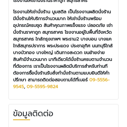
โรงงานให้เช่านั่งร้านราคาถูก สมุทรสาคร
โรงงานให้เช่านั่งร้าน บูมสติล เป็นโรงงานผลิตนั่งร้าน
มีนั่งร้านให้บริการจำนวนมาก ให้เช่านั่งร้านพร้อม
อุปกรณ์ครบชุด สินค้าคุณภาพแข็งแรง ปลอดภัย เช่า
นั่งร้านราคาถูก สมุทรสาคร โรงงานอยู่ในพื้นที่จังหวัด
สมุทรสาคร ใกล้กรุงเทพฯ พระราม2 บางบอน บางแค
ใกล้สมุทรปราการ พระประแดง ประชาอุทิศ นนทบุรีใกล้
บางบัวทอง บางใหญ่ เดินทางสะดวก ขนย้ายง่าย
สินค้ามีจำนวนมาก มาทีเดียวได้นั่งร้านครบตามจำนวน
ที่ต้องการ เราเป็นโรงงานผลิตมีบริการสำหรับท่านที
ต้องการซื้อนั่งร้านรับสั่งทำนั่งร้านตามแบบยินดีให้คำ
ปรึกษา สามารถติดต่อสอบถามได้ที่เบอร์
09-5556-
9545
,
09-5595-9824
ข้อมูลติดต่อ