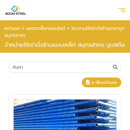
หน้าแรก
»
แคตตาล็อกออนไลน์
»
โรงงานให้เช่านั่งร้านราคาถูก
สมุทรสาคร
จำหน่ายให้เช่านั่งร้านแบบเหล็ก สมุทรสาคร บูมสตีล
e-Brochure