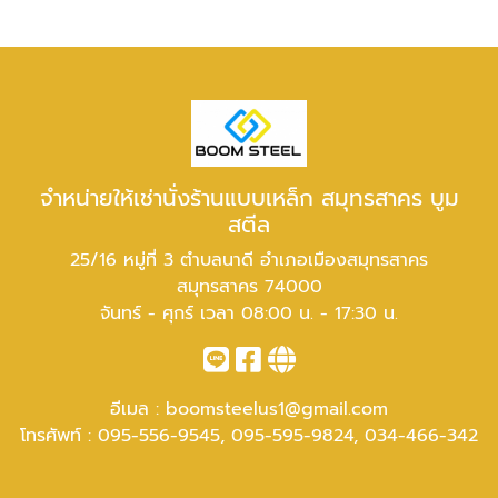
จำหน่ายให้เช่านั่งร้านแบบเหล็ก สมุทรสาคร บูม
สตีล
25/16 หมู่ที่ 3 ตำบลนาดี อำเภอเมืองสมุทรสาคร
สมุทรสาคร 74000
จันทร์ - ศุกร์ เวลา 08:00 น. - 17:30 น.
อีเมล :
boomsteelus1@gmail.com
โทรศัพท์ :
095-556-9545
,
095-595-9824
,
034-466-342