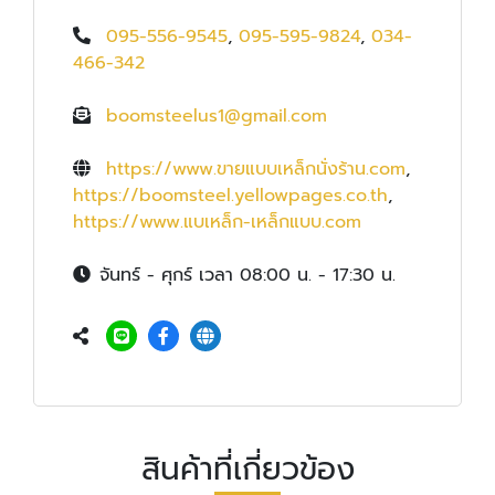
095-556-9545
,
095-595-9824
,
034-
466-342
boomsteelus1@gmail.com
https://www.ขายแบบเหล็กนั่งร้าน.com
,
https://boomsteel.yellowpages.co.th
,
https://www.แบเหล็ก-เหล็กแบบ.com
จันทร์ - ศุกร์ เวลา 08:00 น. - 17:30 น.
สินค้าที่เกี่ยวข้อง