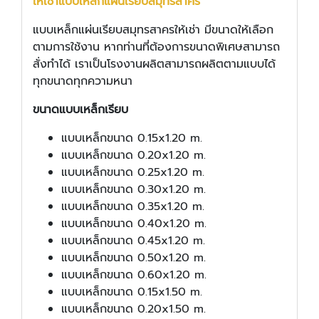
ให้เช่าแบบเหล็กแผ่นเรียบสมุทรสาคร
แบบเหล็กแผ่นเรียบสมุทรสาครให้เช่า มีขนาดให้เลือก
ตามการใช้งาน หากท่านที่ต้องการขนาดพิเศษสามารถ
สั่งทำได้ เราเป็นโรงงานผลิตสามารถผลิตตามแบบได้
ทุกขนาดทุกความหนา
ขนาด
แบบเหล็กเรียบ
แบบเหล็กขนาด 0.15x1.20 m.
แบบเหล็กขนาด 0.20x1.20 m.
แบบเหล็กขนาด 0.25x1.20 m.
แบบเหล็กขนาด 0.30x1.20 m.
แบบเหล็กขนาด 0.35x1.20 m.
แบบเหล็กขนาด 0.40x1.20 m.
แบบเหล็กขนาด 0.45x1.20 m.
แบบเหล็กขนาด 0.50x1.20 m.
แบบเหล็กขนาด 0.60x1.20 m.
แบบเหล็กขนาด 0.15x1.50 m.
แบบเหล็กขนาด 0.20x1.50 m.