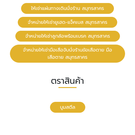
ให้เช่าแผ่นทางเดินนั่งร้าน สมุทรสาคร
จำหน่ายให้เช่ายูเฮด-แจ็คเบส สมุทรสาคร
จำหน่ายให้เช่าลูกล้อพร้อมเบรค สมุทรสาคร
จำหน่ายให้เช่ามือเสือจับนั่งร้านข้อเสือตาย มือ
เสือตาย สมุทรสาคร
ตราสินค้า
บูมสตีล