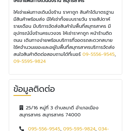
ให้เช่าแผ่นทางเดินนั่งร้าน สมุทรสาคร
ให้เช่าแผ่นทางเดินนั่งร้าน ราคาถูก สินค้าได้มาตรฐาน
มีสินค้าพร้อมส่ง มีให้เช่าทั้งแบบรายวัน รายสัปดาห์
รายเดือน มีบริการจัดส่งสินค้าในพื้นที่สมุทรสาคร มี
อุปกรณ์นั่งร้านครบวงจร ให้เช่าราคาถูก หน้าร้านติด
ถนน เดินทางง่ายพร้อมบริการที่จอดรถสะดวกสบาย
ใช้คจำนวนเยอะและอยู่ในพื้นที่สมุทรสาครบริการจัดส่ง
สนใจสินค้าติดต่อสอบถามได้ที่เบอร์
09-5556-9545
,
09-5595-9824
ข้อมูลติดต่อ
25/16 หมู่ที่ 3 ตำบลนาดี อำเภอเมือง
สมุทรสาคร สมุทรสาคร 74000
095-556-9545
,
095-595-9824
,
034-