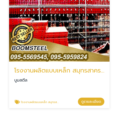
โรงงานผลิตแบบเหล็ก สมุทรสาคร (FLAT FORM)
บูมสตีล
ดูรายละเอียด
โรงงานผลิตแบบเหล็ก สมุทรสาคร (FLAT FORM)