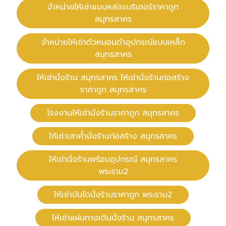
จำหน่ายให้เช่าแบบหล่อแบริเออร์ราคาถูก
สมุทรสาคร
จำหน่ายให้เช่าตัวหนอนดำอุปกรณ์แบบเหล็ก
สมุทรสาคร
ให้เช่านั่งร้าน สมุทรสาคร ให้เช่านั่งร้านก่อสร้าง
ราคาถูก สมุทรสาคร
โรงงานให้เช่านั่งร้านราคาถูก สมุทรสาคร
ให้เช่าเสาค้ำนั่งร้านก่อสร้าง สมุทรสาคร
ให้เช่านั่งร้านพร้อมอุปกรณ์ สมุทรสาคร
พระราม2
ให้เช่าบันไดนั่งร้านราคาถูก พระราม2
ให้เช่าแผ่นทางเดินนั่งร้าน สมุทรสาคร